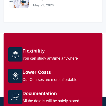
May 29, 2026
Flexibility
You can study anytime anywhere
Lower Costs
Our Courses are more affordable
Documentation
All the details will be safely stored